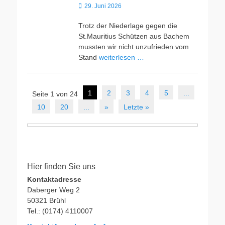
Veröffentlicht
29. Juni 2026
am
Trotz der Niederlage gegen die
St.Mauritius Schützen aus Bachem
mussten wir nicht unzufrieden vom
Stand
weiterlesen …
Beitragsnavigation
1
2
3
4
5
...
Seite 1 von 24
10
20
...
»
Letzte »
Hier finden Sie uns
Kontaktadresse
Daberger Weg 2
50321 Brühl
Tel.: (0174) 4110007