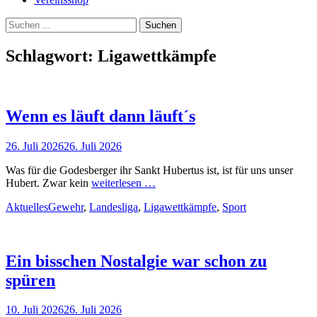
Suchen
Suchen
nach:
Schlagwort:
Ligawettkämpfe
Wenn es läuft dann läuft´s
Veröffentlicht
26. Juli 2026
26. Juli 2026
am
Was für die Godesberger ihr Sankt Hubertus ist, ist für uns unser
Hubert. Zwar kein
weiterlesen …
Kategorien
Schlagworte
Aktuelles
Gewehr
,
Landesliga
,
Ligawettkämpfe
,
Sport
Ein bisschen Nostalgie war schon zu
spüren
Veröffentlicht
10. Juli 2026
26. Juli 2026