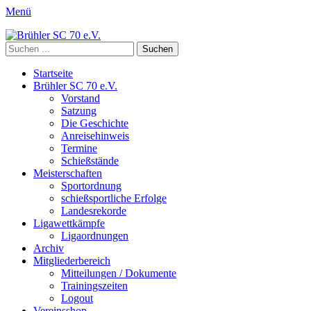
Menü
Brühler SC 70 e.V.
Mitglied des Rheinischen Schützenbundes e.v. 1872 und des
Suchen
Deutschen Schützenbundes e.V.
nach:
Primäres
Zum
Startseite
Inhalt
Brühler SC 70 e.V.
Menü
springen
Vorstand
Satzung
Die Geschichte
Anreisehinweis
Termine
Schießstände
Meisterschaften
Sportordnung
schießsportliche Erfolge
Landesrekorde
Ligawettkämpfe
Ligaordnungen
Archiv
Mitgliederbereich
Mitteilungen / Dokumente
Trainingszeiten
Logout
Vereinsshop