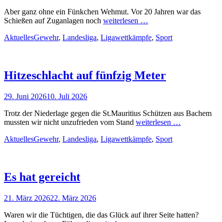
am
Aber ganz ohne ein Fünkchen Wehmut. Vor 20 Jahren war das
Schießen auf Zuganlagen noch
weiterlesen …
Kategorien
Schlagworte
Aktuelles
Gewehr
,
Landesliga
,
Ligawettkämpfe
,
Sport
Hitzeschlacht auf fünfzig Meter
Veröffentlicht
29. Juni 2026
10. Juli 2026
am
Trotz der Niederlage gegen die St.Mauritius Schützen aus Bachem
mussten wir nicht unzufrieden vom Stand
weiterlesen …
Kategorien
Schlagworte
Aktuelles
Gewehr
,
Landesliga
,
Ligawettkämpfe
,
Sport
Es hat gereicht
Veröffentlicht
21. März 2026
22. März 2026
am
Waren wir die Tüchtigen, die das Glück auf ihrer Seite hatten?