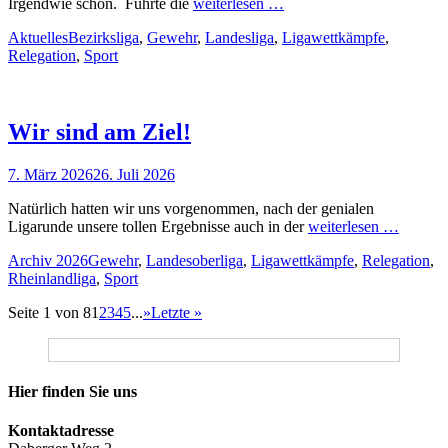
Irgendwie schon. Führte die
weiterlesen …
Kategorien
Schlagworte
Aktuelles
Bezirksliga
,
Gewehr
,
Landesliga
,
Ligawettkämpfe
,
Relegation
,
Sport
Wir sind am Ziel!
Veröffentlicht
7. März 2026
26. Juli 2026
am
Natürlich hatten wir uns vorgenommen, nach der genialen
Ligarunde unsere tollen Ergebnisse auch in der
weiterlesen …
Kategorien
Schlagworte
Archiv 2026
Gewehr
,
Landesoberliga
,
Ligawettkämpfe
,
Relegation
,
Rheinlandliga
,
Sport
Beitragsnavigation
Seite 1 von 8
1
2
3
4
5
...
»
Letzte »
Hier finden Sie uns
Kontaktadresse