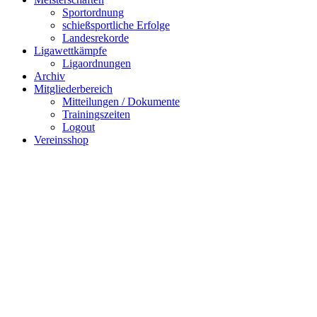
Sportordnung
schießsportliche Erfolge
Landesrekorde
Ligawettkämpfe
Ligaordnungen
Archiv
Mitgliederbereich
Mitteilungen / Dokumente
Trainingszeiten
Logout
Vereinsshop