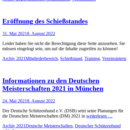
Eröffnung des Schießstandes
Veröffentlicht
31. Mai 2021
8. August 2022
am
Leider haben Sie nicht die Berechtigung diese Seite anzusehen. Sie
müssen eingelogt sein, um auf die Inhalte zugreifen zu können!
Kategorien
Schlagworte
Archiv 2021
Mitgliederbereich
,
Schießstand
,
Training
,
Vereinsintern
Informationen zu den Deutschen
Meisterschaften 2021 in München
Veröffentlicht
24. Mai 2021
8. August 2022
am
Der Deutsche Schützenbund e.V. (DSB) setzt seine Planungen für
die Deutschen Meisterschaften (DM) 2021 in
weiterlesen …
Kategorien
Schlagworte
Archiv 2021
Deutsche Meisterschaften
,
Deutscher Schützenbund