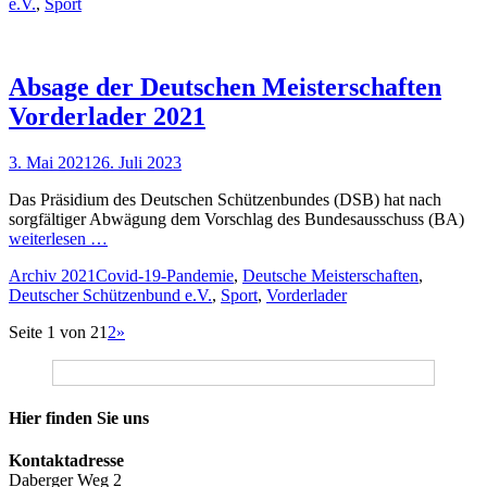
e.V.
,
Sport
Absage der Deutschen Meisterschaften
Vorderlader 2021
Veröffentlicht
3. Mai 2021
26. Juli 2023
am
Das Präsidium des Deutschen Schützenbundes (DSB) hat nach
sorgfältiger Abwägung dem Vorschlag des Bundesausschuss (BA)
weiterlesen …
Kategorien
Schlagworte
Archiv 2021
Covid-19-Pandemie
,
Deutsche Meisterschaften
,
Deutscher Schützenbund e.V.
,
Sport
,
Vorderlader
Beitragsnavigation
Seite 1 von 2
1
2
»
Hier finden Sie uns
Kontaktadresse
Daberger Weg 2