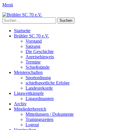
Menü
Brühler SC 70 e.V.
Mitglied des Rheinischen Schützenbundes e.v. 1872 und des
Suchen
Deutschen Schützenbundes e.V.
nach:
Primäres
Zum
Startseite
Inhalt
Brühler SC 70 e.V.
Menü
springen
Vorstand
Satzung
Die Geschichte
Anreisehinweis
Termine
Schießstände
Meisterschaften
Sportordnung
schießsportliche Erfolge
Landesrekorde
Ligawettkämpfe
Ligaordnungen
Archiv
Mitgliederbereich
Mitteilungen / Dokumente
Trainingszeiten
Logout
Vereinsshop