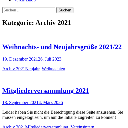
Suchen
Suchen
nach:
Kategorie:
Archiv 2021
Weihnachts- und Neujahrsgrüße 2021/22
Veröffentlicht
19. Dezember 2021
26. Juli 2023
am
Kategorien
Schlagworte
Archiv 2021
Neujahr
,
Weihnachten
Mitgliederversammlung 2021
Veröffentlicht
18. September 2021
4. März 2026
am
Leider haben Sie nicht die Berechtigung diese Seite anzusehen. Sie
müssen eingelogt sein, um auf die Inhalte zugreifen zu können!
Kategorien
Schlagworte
Archiv 2021
MItgliederversammlung
,
Vereinsintern