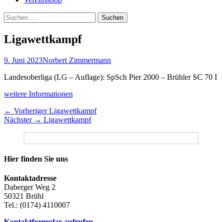
Suchen
Suchen
nach:
Ligawettkampf
Veröffentlicht
Autor
9. Juni 2023
Norbert Zimmermann
am
Landesoberliga (LG – Auflage): SpSch Pier 2000 – Brühler SC 70 I
weitere Informationen
Beitragsnavigation
Vorheriger
← Vorheriger
Ligawettkampf
Nächster
Beitrag:
Nächster →
Ligawettkampf
Beitrag:
Hier finden Sie uns
Kontaktadresse
Daberger Weg 2
50321 Brühl
Tel.: (0174) 4110007
Kontaktformular aufrufen