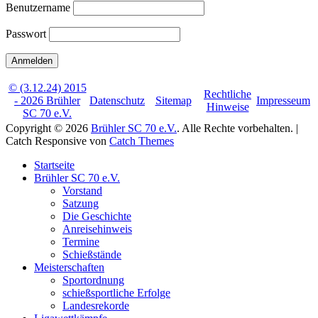
Benutzername
Passwort
© (3.12.24) 2015
Rechtliche
- 2026 Brühler
Datenschutz
Sitemap
Impresseum
Hinweise
SC 70 e.V.
Copyright © 2026
Brühler SC 70 e.V.
. Alle Rechte vorbehalten. |
Catch Responsive von
Catch Themes
Nach
Startseite
oben
Brühler SC 70 e.V.
scrollen
Vorstand
Satzung
Die Geschichte
Anreisehinweis
Termine
Schießstände
Meisterschaften
Sportordnung
schießsportliche Erfolge
Landesrekorde