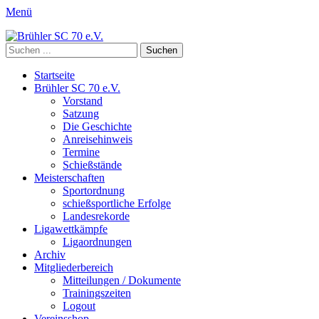
Menü
Brühler SC 70 e.V.
Mitglied des Rheinischen Schützenbundes e.v. 1872 und des
Suchen
Deutschen Schützenbundes e.V.
nach:
Primäres
Zum
Startseite
Inhalt
Brühler SC 70 e.V.
Menü
springen
Vorstand
Satzung
Die Geschichte
Anreisehinweis
Termine
Schießstände
Meisterschaften
Sportordnung
schießsportliche Erfolge
Landesrekorde
Ligawettkämpfe
Ligaordnungen
Archiv
Mitgliederbereich
Mitteilungen / Dokumente
Trainingszeiten
Logout
Vereinsshop