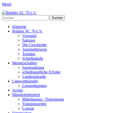
Menü
Brühler SC 70 e.V.
Mitglied des Rheinischen Schützenbundes e.v. 1872 und des
Suchen
Deutschen Schützenbundes e.V.
nach:
Primäres
Zum
Startseite
Inhalt
Brühler SC 70 e.V.
Menü
springen
Vorstand
Satzung
Die Geschichte
Anreisehinweis
Termine
Schießstände
Meisterschaften
Sportordnung
schießsportliche Erfolge
Landesrekorde
Ligawettkämpfe
Ligaordnungen
Archiv
Mitgliederbereich
Mitteilungen / Dokumente
Trainingszeiten
Logout
Vereinsshop