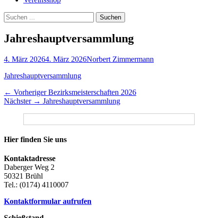
Suchen
Suchen
nach:
Jahreshauptversammlung
Veröffentlicht
Autor
4. März 2026
4. März 2026
Norbert Zimmermann
am
Jahreshauptversammlung
Beitragsnavigation
Vorheriger
← Vorheriger
Bezirksmeisterschaften 2026
Nächster
Beitrag:
Nächster →
Jahreshauptversammlung
Beitrag:
Hier finden Sie uns
Kontaktadresse
Daberger Weg 2
50321 Brühl
Tel.: (0174) 4110007
Kontaktformular aufrufen
Schießstand