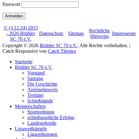
Passwort
© (3.12.24) 2015
Rechtliche
- 2026 Brühler
Datenschutz
Sitemap
Impresseum
Hinweise
SC 70 e.V.
Copyright © 2026
Brühler SC 70 e.V.
. Alle Rechte vorbehalten. |
Catch Responsive von
Catch Themes
Nach
Startseite
oben
Brühler SC 70 e.V.
scrollen
Vorstand
Satzung
Die Geschichte
Anreisehinweis
Termine
Schießstände
Meisterschaften
Sportordnung
schießsportliche Erfolge
Landesrekorde
Ligawettkämpfe
Ligaordnungen