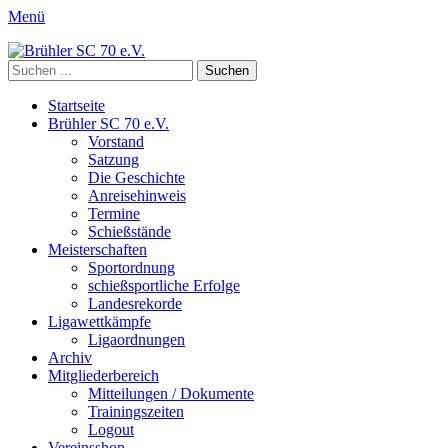
Menü
Brühler SC 70 e.V.
Mitglied des Rheinischen Schützenbundes e.v. 1872 und des Deutsc
Suchen
nach:
Primäres
Zum
Startseite
Inhalt
Brühler SC 70 e.V.
Menü
springen
Vorstand
Satzung
Die Geschichte
Anreisehinweis
Termine
Schießstände
Meisterschaften
Sportordnung
schießsportliche Erfolge
Landesrekorde
Ligawettkämpfe
Ligaordnungen
Archiv
Mitgliederbereich
Mitteilungen / Dokumente
Trainingszeiten
Logout
Vereinsshop