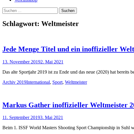
Suchen
Suchen
nach:
Schlagwort:
Weltmeister
Jede Menge Titel und ein inoffizieller Wel
Veröffentlicht
13. November 2019
2. Mai 2021
am
Das alte Sportjahr 2019 ist zu Ende und das neue (2020) hat bereits 
Kategorien
Schlagworte
Archiv 2019
International
,
Sport
,
Weltmeister
Markus Gather inoffizieller Weltmeister 
Veröffentlicht
11. September 2019
3. Mai 2021
am
Beim 1. ISSF World Masters Shooting Sport Championship in Suhl 