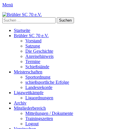
Menü
Brühler SC 70 e.V.
Mitglied des Rheinischen Schützenbundes e.v. 1872 und des
Suchen
Deutschen Schützenbundes e.V.
nach:
Primäres
Zum
Startseite
Inhalt
Brühler SC 70 e.V.
Menü
springen
Vorstand
Satzung
Die Geschichte
Anreisehinweis
Termine
Schießstände
Meisterschaften
Sportordnung
schießsportliche Erfolge
Landesrekorde
Ligawettkämpfe
Ligaordnungen
Archiv
Mitgliederbereich
Mitteilungen / Dokumente
Trainingszeiten
Logout
Vereinsshop