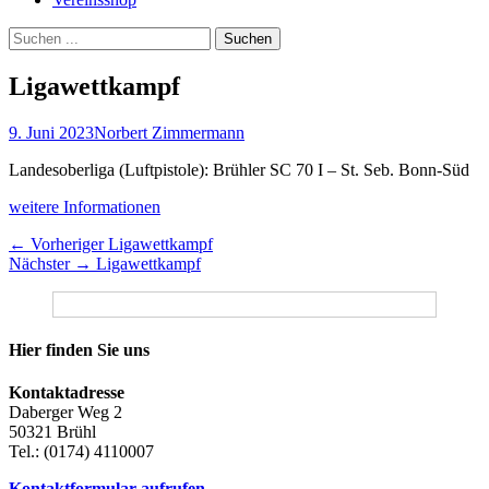
Suchen
Suchen
nach:
Ligawettkampf
Veröffentlicht
Autor
9. Juni 2023
Norbert Zimmermann
am
Landesoberliga (Luftpistole): Brühler SC 70 I – St. Seb. Bonn-Süd
weitere Informationen
Beitragsnavigation
Vorheriger
← Vorheriger
Ligawettkampf
Nächster
Beitrag:
Nächster →
Ligawettkampf
Beitrag:
Hier finden Sie uns
Kontaktadresse
Daberger Weg 2
50321 Brühl
Tel.: (0174) 4110007
Kontaktformular aufrufen