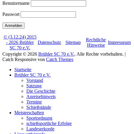
Benutzername
Passwort
© (3.12.24) 2015
Rechtliche
- 2026 Brühler
Datenschutz
Sitemap
Impresseum
Hinweise
SC 70 e.V.
Copyright © 2026
Brühler SC 70 e.V.
. Alle Rechte vorbehalten. |
Catch Responsive von
Catch Themes
Nach
Startseite
oben
Brühler SC 70 e.V.
scrollen
Vorstand
Satzung
Die Geschichte
Anreisehinweis
Termine
Schießstände
Meisterschaften
Sportordnung
schießsportliche Erfolge
Landesrekorde