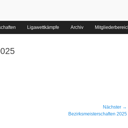
nd des Deutschen Schützenbundes e.V.
schaften
Ligawettkämpfe
Archiv
Mitgliederbereic
2025
Nächster →
Nächster
Bezirksmeisterschaften 2025
Beitrag: