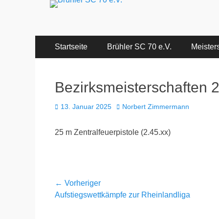
Brühler SC 70 e.V.
Mitglied des Rheinischen Schützenbundes e.v. 1872 u
Primäres
Zum
Startseite
Brühler SC 70 e.V.
Meister
Inhalt
Menü
springen
Bezirksmeisterschaften 
Veröffentlicht
Autor
13. Januar 2025
Norbert Zimmermann
am
25 m Zentralfeuerpistole (2.45.xx)
Beitragsnavigation
← Vorheriger
Vorheriger
Aufstiegswettkämpfe zur Rheinlandliga
Beitrag: