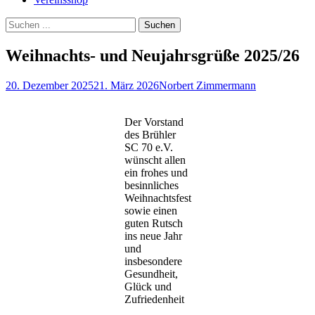
Suchen
Suchen
nach:
Weihnachts- und Neujahrsgrüße 2025/26
Veröffentlicht
Autor
20. Dezember 2025
21. März 2026
Norbert Zimmermann
am
Der Vorstand
des Brühler
SC 70 e.V.
wünscht allen
ein frohes und
besinnliches
Weihnachtsfest
sowie einen
guten Rutsch
ins neue Jahr
und
insbesondere
Gesundheit,
Glück und
Zufriedenheit