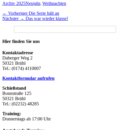
Kategorien
Schlagworte
Archiv 2025
Neujahr
,
Weihnachten
Beitragsnavigation
Vorheriger
← Vorheriger
Die Serie hält an
Nächster
Beitrag:
Nächster →
Das war wieder klasse!
Beitrag:
Hier finden Sie uns
Kontaktadresse
Daberger Weg 2
50321 Brühl
Tel.: (0174) 4110007
Kontaktformular aufrufen
Schießstand
Bonnstraße 125
50321 Brühl
Tel.: (02232) 48285
Training:
Donnerstags ab 17:00 Uhr