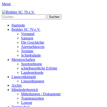
Menü
Brühler SC 70 e.V.
Mitglied des Rheinischen Schützenbundes e.v. 1872 und des
Suchen
Deutschen Schützenbundes e.V.
nach:
Primäres
Zum
Startseite
Inhalt
Brühler SC 70 e.V.
Menü
springen
Vorstand
Satzung
Die Geschichte
Anreisehinweis
Termine
Schießstände
Meisterschaften
Sportordnung
schießsportliche Erfolge
Landesrekorde
Ligawettkämpfe
Ligaordnungen
Archiv
Mitgliederbereich
Mitteilungen / Dokumente
Trainingszeiten
Logout
Vereinsshop