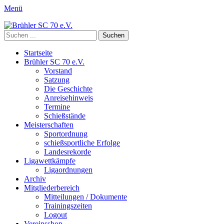
Menü
Brühler SC 70 e.V.
Mitglied des Rheinischen Schützenbundes e.v. 1872 und des Deutsc
Suchen
nach:
Primäres
Zum
Startseite
Inhalt
Brühler SC 70 e.V.
Menü
springen
Vorstand
Satzung
Die Geschichte
Anreisehinweis
Termine
Schießstände
Meisterschaften
Sportordnung
schießsportliche Erfolge
Landesrekorde
Ligawettkämpfe
Ligaordnungen
Archiv
Mitgliederbereich
Mitteilungen / Dokumente
Trainingszeiten
Logout
Vereinsshop