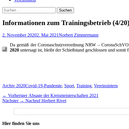
Suchen
Suchen
nach:
Informationen zum Trainingsbetrieb (4/20
Veröffentlicht
Autor
2. November 2020
2. Mai 2021
Norbert Zimmermann
am
Da gemäß der Coronaschutzverordnung NRW – CoronaSchVO (Stan
2020
untersagt ist, bleibt der Schießstand geschlossen und somit fi
Kategorien
Schlagworte
Archiv 2020
Covid-19-Pandemie
,
Sport
,
Training
,
Vereinsintern
Beitragsnavigation
Vorheriger
← Vorheriger
Absage der Kreismeisterschaften 2021
Nächster
Beitrag:
Nächster →
Nachruf Herbert Rivet
Beitrag:
Hier finden Sie uns