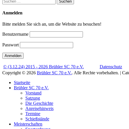
Suchen
nach:
Anmelden
Bitte melden Sie sich an, um die Website zu besuchen!
Benutzername
Passwort
© (3.12.24) 2015 - 2026 Brühler SC 70 e.V.
Datenschutz
Copyright © 2026
Brühler SC 70 e.V.
. Alle Rechte vorbehalten. | C
Nach
Startseite
oben
Brühler SC 70 e.V.
scrollen
Vorstand
Satzung
Die Geschichte
Anreisehinweis
Termine
Schießstände
Meisterschaften